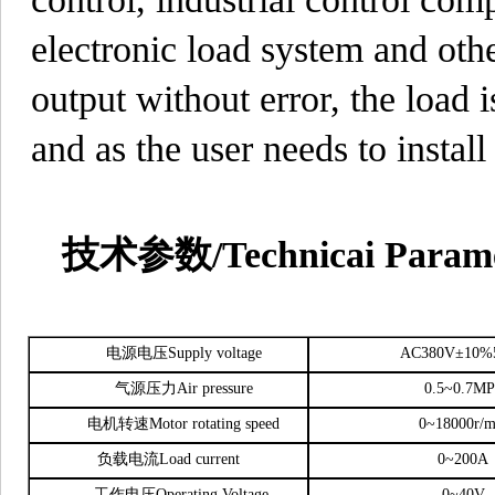
electronic load system and ot
output without error, the load 
and as the user needs to instal
技术参数/Technicai Parame
电源电压Supply voltage
AC380V±10%
气源压力Air pressure
0.5~0.7MP
电机转速Motor rotating speed
0~18000r/m
负载电流Load current
0~200A
工作电压Operating Voltage
0~40V