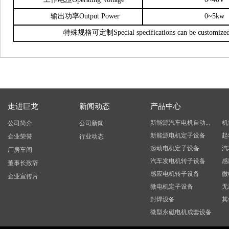
输出功率
Output Power
0~5kw
特殊规格可定制Special specifications can be customize
走进巨龙
新闻动态
产品中心
新能源汽车电机自动...
机
公司简介
公司新闻
新能源电机定子设备
起
企业荣誉
行业动态
起动电机定子设备
汽
厂房车间
汽车发电机转子设备
感
董事长致辞
感应电机转子设备
微
企业宣传片
微电机定子设备
无
封焊设备
其
微型永磁电机成套设备