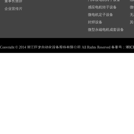
董事长致辞
感应电机转子设备
微
企业宣传片
微电机定子设备
无
封焊设备
其
微型永磁电机成套设备
Copyright © 2014 浙江巨龙自动化设备股份有限公司 All Rights Reserved 备案号：
浙IC