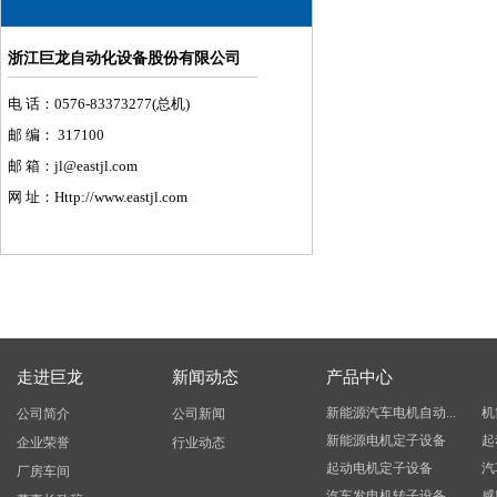
浙江巨龙自动化设备股份有限公司
电 话：0576-83373277(总机)
邮 编： 317100
邮 箱：jl@eastjl.com
网 址：Http://www.eastjl.com
走进巨龙
新闻动态
产品中心
新能源汽车电机自动...
机
公司简介
公司新闻
新能源电机定子设备
起
企业荣誉
行业动态
起动电机定子设备
汽
厂房车间
汽车发电机转子设备
感