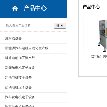
产品中心
产品中心
流水线设备
新能源汽车电机自动化生产线
（2/4极）PR
机筒自动加工流水线
新能源电机定子设备
起动电机转子设备
起动电机定子设备
汽车发电机定子设备
汽车发电机转子设备