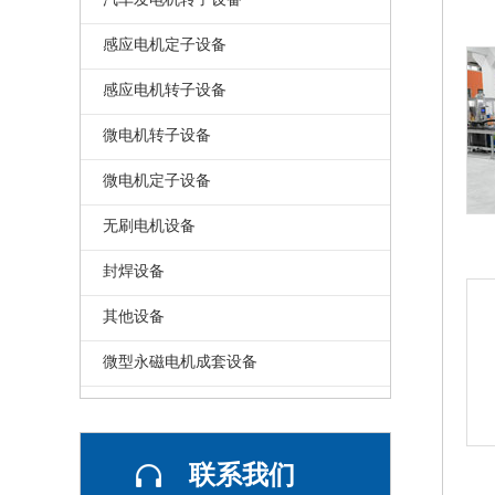
感应电机定子设备
感应电机转子设备
微电机转子设备
微电机定子设备
无刷电机设备
封焊设备
其他设备
微型永磁电机成套设备
联系我们